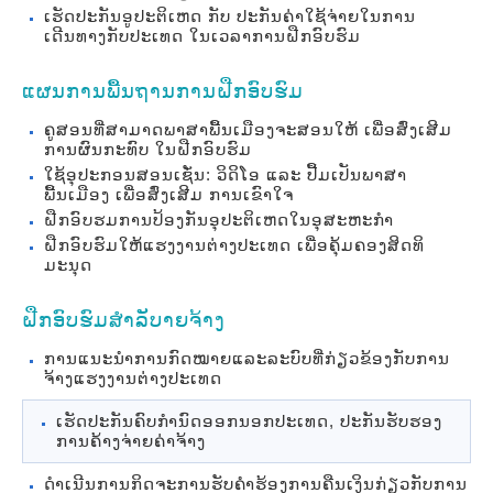
ເຮັດປະກັນອູປະຕິເຫດ ກັບ ປະກັນຄ່າໃຊ້ຈ່າຍໃນການ
ເດີນທາງກັບປະເທດ ໃນເວລາການຝືກອົບຮົມ
ແຜນການພື້ນຖານການຝືກອົບຮົມ
ຄູສອນທີ່ສາມາດພາສາພື້ນເມືອງຈະສອນໃຫ້ ເພື່ອສົ່ງເສີມ
ການຜົນກະທົບ ໃນຝືກອົບຮົມ
ໃຊ້ອຸປະກອນສອນເຊັ່ນ: ວິດິໂອ ແລະ ປື້ມເປັນພາສາ
ພື້ນເມືອງ ເພື່ອສົ່ງເສີມ ການເຂົາໃຈ
ຝືກອົບຮມການປ້ອງກັນອຸປະຕິເຫດໃນອຸສະຫະກຳ
ຝືກອົບຮົມໃຫ້ແຮງງານຕ່າງປະເທດ ເພື່ອຄຸ້ມຄອງສິດທິ
ມະນຸດ
ຝືກອົບຮົມສຳລັບາຍຈ້າງ
ການແນະນຳການກົດໝາຍແລະລະບົບທີ່ກ່ຽວຂ້ອງກັບການ
ຈ້າງແຮງງານຕ່າງປະເທດ
ເຮັດປະກັນຄົບກຳນົດອອກນອກປະເທດ, ປະກັນຮັບຮອງ
ການຄ້າງຈ່າຍຄ່າຈ້າງ
ດຳເນີນການກິດຈະການຮັບຄຳຮ້ອງການຄືນເງິນກ່ຽວກັບການ