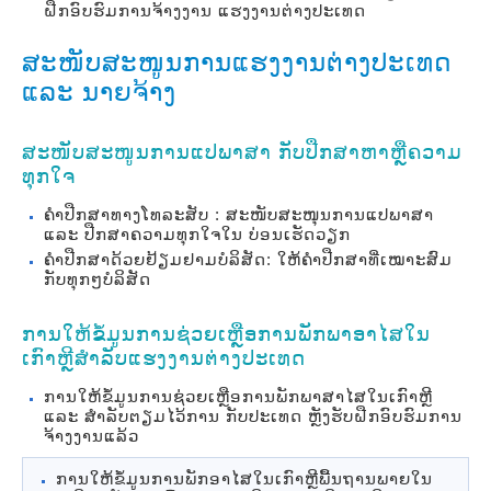
ຝືກອົບຮົມການຈ້າງງານ ແຮງງານຕ່າງປະເທດ
ສະໜັບສະໜູນການແຮງງານຕ່າງປະເທດ
ແລະ ນາຍຈ້າງ
ສະໜັບສະໜູນການແປພາສາ ກັບປືກສາຫາຫຼືຄວາມ
ທຸກໃຈ
ຄຳປືກສາທາງໂທລະສັບ : ສະໜັບສະໜຸນການແປພາສາ
ແລະ ປືກສາຄວາມທຸກໃຈໃນ ບ່ອນເຮັດວຽກ
ຄຳປືກສາດ້ວຍຢ້ຽມຢາມບໍລິສັດ: ໃຫ້ຄຳປືກສາທີ່ເໝາະສົມ
ກັບທຸກໆບໍລິສັດ
ການໃຫ້ຂໍ້ມູນການຊ່ວຍເຫຼືອການພັກພາອາໄສໃນ
ເກົາຫຼີສຳລັບແຮງງານຕ່າງປະເທດ
ການໃຫ້ຂໍ້ມູນການຊ່ວຍເຫຼືອການພັກພາສາໄສໃນເກົາຫຼີ
ແລະ ສຳລັບຕຽມໄວ້ການ ກັບປະເທດ ຫຼັງຮັບຝືກອົບຮົມການ
ຈ້າງງານແລ້ວ
ການໃຫ້ຂໍ້ມູນການພັກອາໄສໃນເກົາຫຼີພື້ນຖານພາຍໃນ