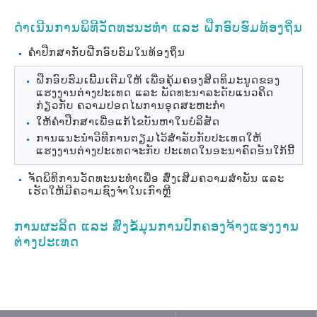
ດຳເນີນການພິທີວັດທະນະທຳ ແລະ ຝືກອົບຮົມທ້ອງຖິ່ນ
ຄຳປືກສາກັບຝືກອົບຮົມໃນທ້ອງຖິ່ນ
ຝືກອົບຮົມເພີ້ມເຕີມໃຫ້ ເພື່ອຄຸ້ມຄອງສິດທິມະນູດຂອງ
ແຮງງານຕ່າງປະເທດ ແລະ ພັດທະນາລະດັບແນວຄິດ
ກ່ຽວກັບ ຄວາມປອດໄພການອຸດສະຫະກຳ
ໃຫ້ຄຳປືກສາເພື່ອແກ້ໄຂບັນຫາໃນບໍລິສັດ
ການແນະນຳວິທີການຕຽມໄວ້ສຳລັບກັບປະເທດໃຫ້
ແຮງງານຕ່າງປະເທດຈະກັບ ປະເທດໃນອະນາຄົດອັນໃກ້ນີ້
ຈັດພິທິການວັດທະນະທຳເພື່ອ ສົ່ງເສີມຄວາມສຳພັນ ແລະ
ເຮັດໃຫ້ມີຄວາມຊົງຈຳໃນເກົາຫຼີ
ການຜະລິດ ແລະ ສົ່ງຂໍ້ມຸນການປົກຄອງຈ້າງແຮງງານ
ຕ່າງປະເທດ