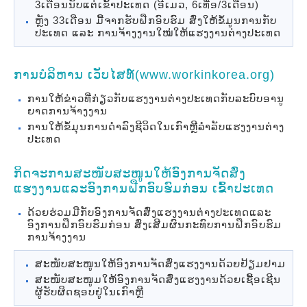
3ເດືອນນັບແຕ່ເຂົ້າປະເທດ (ອີເມວ, 6ເທື່ອ/3ເດືອນ)
ຫຼັງ 33ເດືອນ ມື້ຈາກຮັບຝືກອົບຮົມ ສົ່ງໃຫ້ຂໍ້ມູນການກັບ
ປະເທດ ແລະ ການຈ້າງງານໃໝ່ໃຫ້ແຮງງານຕ່າງປະເທດ
ການບໍລິຫານ ເວັບໄສທ໌(www.workinkorea.org)
ການໃຫ້ຂ່າວທີ່ກ່ຽວກັບແຮງງານຕ່າງປະເທດກັບລະບົບອານູ
ຍາດການຈ້າງງານ
ການໃຫ້ຂໍ້ມຸນການດໍາລົງຊີວິດໃນເກົາຫຼີລຳລັບແຮງງານຕ່າງ
ປະເທດ
ກິດຈະການສະໜັບສະໜູນໃຫ້ອົງການຈັດສົ່ງ
ແຮງງານແລະອົງການຝືກອົບຮົມກ່ອນ ເຂົ້າປະເທດ
ດ້ວຍຮ່ວມມືກັບອົງການຈັດສົ່ງແຮງງານຕ່າງປະເທດແລະ
ອົງການຝືກອົບຮົມກ່ອນ ສົ່ງເສີມຜົນກະທົບການຝືກອົບຮົມ
ການຈ້າງງານ
ສະໜັບສະໜູນໃຫ້ອົງການຈັດສົ່ງແຮງງານດ້ວຍຢ້ຽມຢາມ
ສະໜັບສະໜູມໃຫ້ອົງການຈັດສົ່ງແຮງງານດ້ວຍເຊື້ອເຊີນ
ຜູ້ຮັບຜິດຊອບຢູ່ໃນເກົາຫຼີ