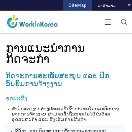
SiteMap
ການແນະນຳການ
ກິດຈະກຳ
ກິດຈະການສະໜັບສະໜູນ ແລະ ຝືກ
ອົບຮົມການຈ້າງງານ
ຈຸດປະສົງ
ສຳລັບແຮງງານຕ່າງປະເທດທີ່ເຂົ້າປະເທດໂດຍລະບົບອານຸ
ຍາດການຈ້າງງານ ສາມາດຕັ້ງຖີ່ນຖານໄວໄດ້ໃນດ້ານ
ອຸດສະຫະກຳ ແລະ ສົ່ງເສີມການສິນທຳ
ຂໍ້ອ້າງ: ຕາມກົດໝາຍການຈ້າງງານແຮງງານຕ່າງ