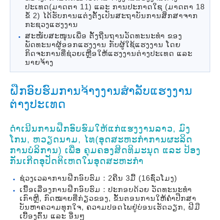
ປະເທດ(ມາດຕາ 11) ແລະ ການປະກາດໃຊ (ມາດຕາ 18
ຂໍ້ 2) ໄດ້ຮັບການແຕ່ງຕັ້ງເປັນສະຖາບັນການສຶກສາຈາກ
ກະຊວງແຮງງານ
ສະໜັບສະໜຸນເພື່ອ ຕັ້ງຖີ່ນຖານວັດທະນະທຳ ຂອງ
ພັດທະນາຜູ້ອອກແຮງງານ ກັບຜູ້ໃຊ້ແຮງງານ ໂດຍ
ກິດຈະການທີ່ຊ່ວຍເຫຼືອໃຫ້ແຮງງານຕ່າງປະເທດ ແລະ
ນາຍຈ້າງ
ຝືກອົບຮົມການຈ້າງງານສຳລັບແຮງງານ
ຕ່າງປະເທດ
ດຳເນີນການຝືກອົບຮົມໃຫ້ແກ່ແຮງງານລາວ, ມົງ
ໂກນ, ຫວຽດນາມ, ໄທ(ອຸດສະຫະກຳການຜະລິດ
ການບໍລິການ) ເພື່ອ ຄຸມຄອງສິດທິມະນຸດ ແລະ ປ້ອງ
ກັນເກີດອຸປັດຕິເຫດໃນອຸດສະຫະກຳ
ຊ່ວງເວລາການຝືກອົບຮົມ : 2ຄືນ 3ມື້ (16ຊົ່ວໂມງ)
ເນື້ອເລື່ອງການຝືກອົບຮົມ : ປະກອບດ້ວຍ ວັດທະນະທຳ
ເກົາຫຼີ, ກົດໝາຍທີ່ກ່ຽວຂອງ, ຂັ້ນຕອນການໃຫ້ຄຳປືກສາ
ບັນຫາຄວາມທຸກໃຈ, ຄວາມປອດໄພຢູ່ບ່ອນເຮັດວຽກ, ຝີມື
ເບື້ອງຕົ້ນ ແລະ ອື່ນໆ