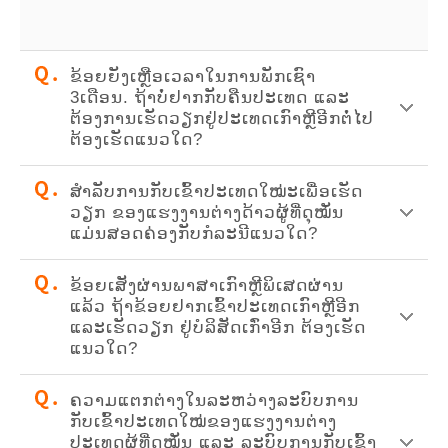
ຂ້ອຍຍັງເຫຼືອເວລາໃນການພັກເຊົາ
3ເດືອນ. ຖ້າບໍ່ຢາກກັບຄືນປະເທດ ແລະ
ຕ້ອງການເຮັດວຽກຢູ່ປະເທດເກົາຫຼີອີກຕໍ່ໄປ
ຕ້ອງເຮັດແນວໃດ?
ສຳລັບການກັບເຂົ້າປະເທດໃໝ່ະເພື່ອເຮັດ
ວຽກ ຂອງແຮງງານຕ່າງດ້າວຜູ້ທີ່ດຸໝັ່ນ
ແມ່ນສອດຄ່ອງກັບກໍລະນີແນວໃດ?
ຂ້ອຍເສັງຜ່ານພາສາເກົາຫຼີພິເສດຜ່ານ
ແລ້ວ ຖ້າຂ້ອຍຢາກເຂົ້າປະເທດເກົາຫຼີອີກ
ແລະເຮັດວຽກ ຢູ່ບໍລິສັດເກົ່າອີກ ຕ້ອງເຮັດ
ແນວໃດ?
ຄວາມແຕກຕ່າງໃນລະຫວ່າງລະບົບການ
ກັບເຂົ້າປະເທດໃໝ່ຂອງແຮງງານຕ່າງ
ປະເທດຜູ້ທີ່ດຸໝັ່ນ ແລະ ລະບົບການກັບເຂົ້າ