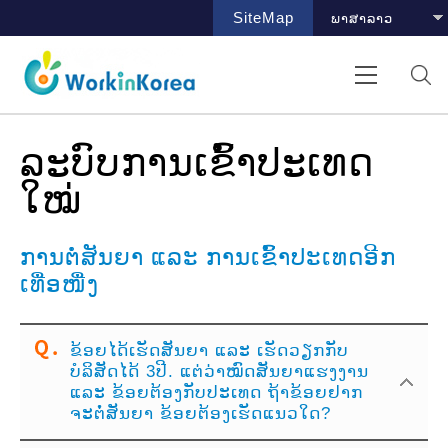
SiteMap
ລະບົບການເຂົ້າປະເທດ
ໃໝ່
ການຕໍ່ສັນຍາ ແລະ ການເຂົ້າປະເທດອີກ
ເທື່ອໜື່ງ
ຂ້ອຍໄດ້ເຮັດສັນຍາ ແລະ ເຮັດວຽກກັບ
ບໍລິສັດໄດ້ 3ປີ. ແຕ່ວ່າໝົດສັນຍາແຮງງານ
ແລະ ຂ້ອຍຕ້ອງກັບປະເທດ ຖ້າຂ້ອຍຢາກ
ຈະຕໍ່ສັນຍາ ຂ້ອຍຕ້ອງເຮັດແນວໃດ?