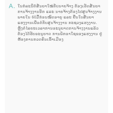
ໃນກໍລະນີຕໍ່ສັນຍາໃໝ່ກັບນາຍຈ້າງ ຕ້ອງເຮັດສັນຍາ
ການຈ້າງງານອີກ ແລະ ນາຍຈ້າງຕ້ອງໄປສູນຈ້າງງານ
ພາຍໃນ 60ມື້ກ່ອນໝົດອາຍຸ ແລະ ຢື່ນໃບສັນຍາ
ແຮງງານເພື່ອຕໍ່ກັບສູນຈ້າງງານ ກະຊວງແຮງງານ.
ຫຼັງຕໍ່ໄລຍະເວລາການອະນຸຍາດການຈ້າງງານແລ້ວ
ຕ້ອງໄດ້ຮັບອະນຸຍາດ ການພັກອາໃຊຂອງແຮງງານ ຢູ່
ຫ້ອງການກວດຄົນເຂົ້າເມືອງ