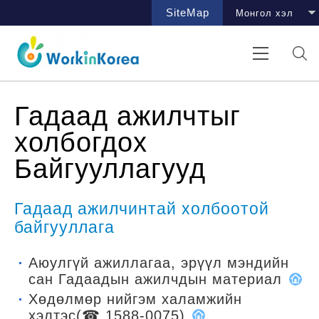
SiteMap
Гадаад ажилчтыг
холбогдох
Байгууллагууд
Гадаад ажилчинтай холбоотой
байгууллага
Аюулгүй ажиллагаа, эрүүл мэндийн
сан Гадаадын ажилчдын материал
Хөдөлмөр нийгэм халамжийн
хэлтэс
(☎ 1588-0075)