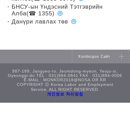
БНСУ-ын Үндэсний Тэтгэврийн
Алба
(☎ 1355)
Данүри лавлах төв
Холбогдох Сайт
987-189, Jangyeo-ro, Jeomdong-myeon, Yeoju-si,
Gyeonggi-do TEL : 031)884-0841 FAX : 031)884-0006
E-MAIL :
MONKOR2018@NOSA.OR.KR
COPYRIGHT ⓒ Korea Labor and Employment
Service. ALL RIGHT RESERVED.
개인정보 처리방침