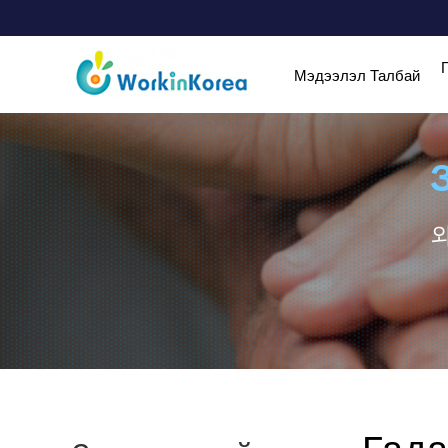
Мэдээлэл Талбай
외