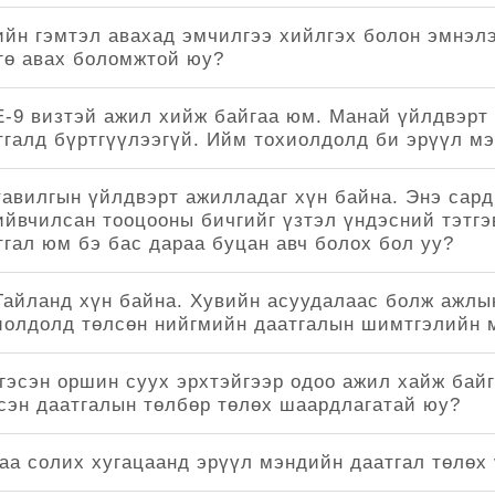
ийн гэмтэл авахад эмчилгээ хийлгэх болон эмнэлэ
гө авах боломжтой юу?
E-9 визтэй ажил хийж байгаа юм. Манай үйлдвэрт
тгалд бүртгүүлээгүй. Ийм тохиолдолд би эрүүл мэ
тавилгын үйлдвэрт ажилладаг хүн байна. Энэ сард
ийвчилсан тооцооны бичгийг үзтэл үндэсний тэтгэ
тгал юм бэ бас дараа буцан авч болох бол уу?
Тайланд хүн байна. Хувийн асуудалаас болж ажлын
иолдолд төлсөн нийгмийн даатгалын шимтгэлийн м
 гэсэн оршин суух эрхтэйгээр одоо ажил хайж байг
эсэн даатгалын төлбөр төлөх шаардлагатай юу?
аа солих хугацаанд эрүүл мэндийн даатгал төлөх 