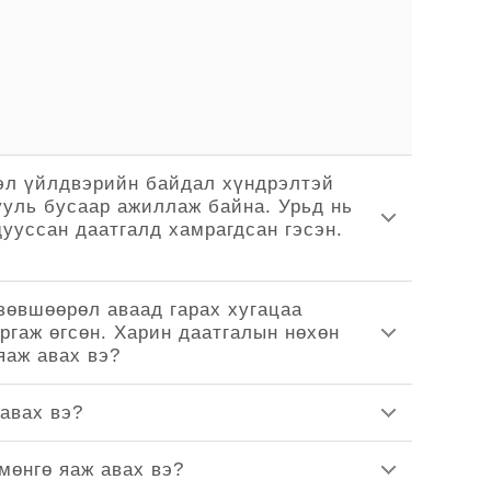
тэл үйлдвэрийн байдал хүндрэлтэй
ууль бусаар ажиллаж байна. Урьд нь
ууссан даатгалд хамрагдсан гэсэн.
зөвшөөрөл аваад гарах хугацаа
ргаж өгсөн. Харин даатгалын нөхөн
яаж авах вэ?
авах вэ?
мөнгө яаж авах вэ?