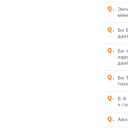
Энг
мөн
Би 
даа
Би 
нар
даа
Би 
тох
E-9
ч г
Ажл