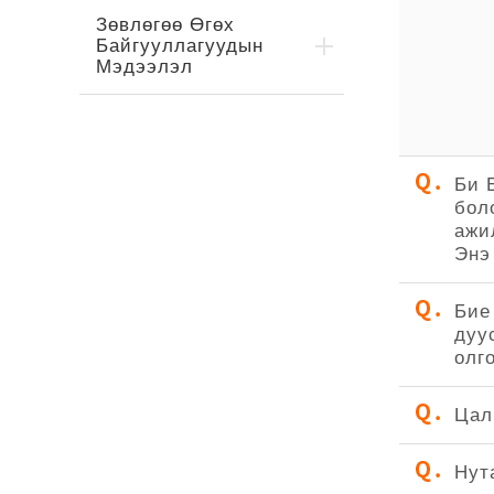
Зөвлөгөө Өгөх
Байгууллагуудын
Мэдээлэл
Би 
бол
ажи
Энэ
Бие
дуу
олг
Цал
Нут