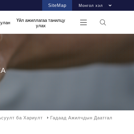
SiteMap
Үйл ажиллагаа танилцу
булан
улах
EA
Асуулт ба Хариулт
Гадаад Ажилчдын Даатгал