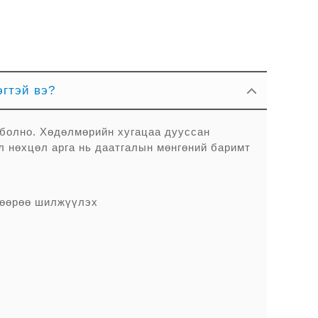
эгтэй вэ?
болно. Хөдөлмөрийн хугацаа дууссан
л нөхцөл арга нь даатгалын мөнгөний баримт
г өөрөө шилжүүлэх