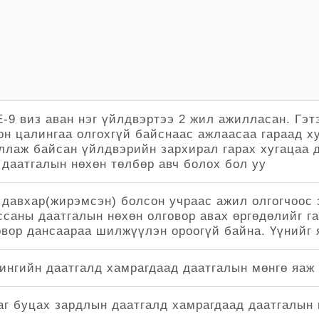
E-9 виз аван нэг үйлдвэртээ 2 жил ажилласан. Гэ
он цалингаа олгохгүй байснаас ажлаасаа гараад х
ллаж байсан үйлдвэрийн зархирал гарах хугацаа д
 даатгалын нөхөн төлбөр авч болох бол уу
 давхар(жирэмсэн) болсон учраас ажил олгогчоос 
ссаны даатгалын нөхөн олговор авах өргөдөлийг га
овор дансаараа шилжүүлэн ороогүй байна. Үүнийг 
ингийн даатгалд хамрагдаад даатгалын мөнгө яаж 
аг буцах зардлын даатгалд хамрагдаад даатгалын 