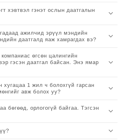
гт хэвтвэл гэнэт ослын даатгалын
 гадаад ажилчид эрүүл мэндийн
ндийн даатгалд яаж хамрагдах вэ?
 компаниас өгсөн цалингийн
вэр гэсэн даатгал байсан. Энэ ямар
 хугацаа 1 жил ч болохгүй гарсан
өнгийг авж болох уу?
аа бөгөөд, орлогогүй байгаа. Тэгсэн
үү?