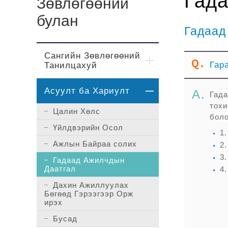
Гада
Зөвлөгөөний
булан
Гадаад
Сангийн Зөвлөгөөний
Гар
Танилцахуй
Асуулт ба Хариулт
Гада
тохи
Цалин Хөлс
боло
Үйлдвэрийн Осол
1
Ажлын Байраа солих
2
3
Гадаад Ажилчдын
Даатгал
4
Дахин Ажиллуулах
Бөгөөд Гэрээгээр Орж
ирэх
Бусад