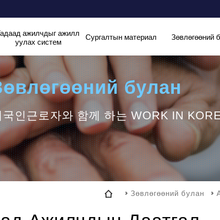
Гадаад ажилчдыг ажилл
Сургалтын материал
Зөвлөгөөний 
уулах систем
Зөвлөгөөний булан
국인근로자와 함께 하는 WORK IN KOR
Зөвлөгөөний булан