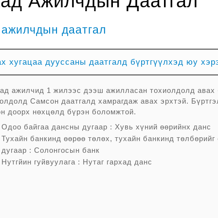
ад Ажилчдын Даатгал
 ажилчдын даатгал
ах хугацаа дууссаны даатгалд бүртгүүлхэд юу хэр
ад ажилчид 1 жилээс дээш ажилласан тохиолдолд авах 
олдолд Самсон даатгалд хамрагдаж авах эрхтэй. Бүртгэ
н доорх нөхцөлд бүрэн боломжтой.
. Одоо байгаа дансны дугаар : Хувь хүний өөрийнх данс
. Тухайн банкинд өөрөө төлөх, тухайн банкинд төлбөрий
. дугаар : Солонгосын банк
. Нутгйин гуйвуулага : Нутаг гархад данс