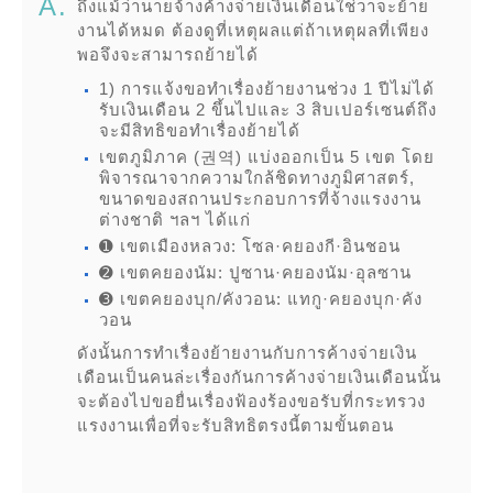
ถึงแม้ว่านายจ้างค้างจ่ายเงินเดือนใช่วาจะย้าย
งานได้หมด ต้องดูที่เหตุผลแต่ถ้าเหตุผลที่เพียง
พอจึงจะสามารถย้ายได้
1) การแจ้งขอทำเรื่องย้ายงานช่วง 1 ปีไม่ได้
รับเงินเดือน 2 ขึ้นไปและ 3 สิบเปอร์เซนต์ถึง
จะมีสิทธิขอทำเรื่องย้ายได้
เขตภูมิภาค (권역) แบ่งออกเป็น 5 เขต โดย
พิจารณาจากความใกล้ชิดทางภูมิศาสตร์,
ขนาดของสถานประกอบการที่จ้างแรงงาน
ต่างชาติ ฯลฯ ได้แก่
➊ เขตเมืองหลวง: โซล·คยองกี·อินชอน
➋ เขตคยองนัม: ปูซาน·คยองนัม·อุลซาน
➌ เขตคยองบุก/คังวอน: แทกู·คยองบุก·คัง
วอน
ดังนั้นการทำเรื่องย้ายงานกับการค้างจ่ายเงิน
เดือนเป็นคนล่ะเรื่องกันการค้างจ่ายเงินเดือนนั้น
จะต้องไปขอยื่นเรื่องฟ้องร้องขอรับที่กระทรวง
แรงงานเพื่อที่จะรับสิทธิตรงนี้ตามขั้นตอน